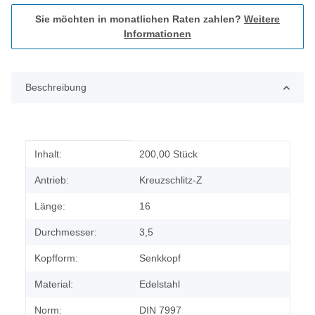
Sie möchten in monatlichen Raten zahlen?
Weitere
Informationen
Beschreibung
Produkteigenschaft
Wert
Inhalt:
200,00 Stück
Antrieb:
Kreuzschlitz-Z
Länge:
16
Durchmesser:
3,5
Kopfform:
Senkkopf
Material:
Edelstahl
Norm:
DIN 7997