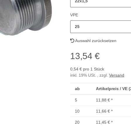
22x1,5
VPE
25
Auswahl zurücksetzen
13,54 €
0,54 € pro 1 Stück
inkl. 19% USt. , zzgl.
Versand
ab
Artikelpreis / VE 
5
11,88 €
*
10
11,66 €
*
20
11,45 €
*