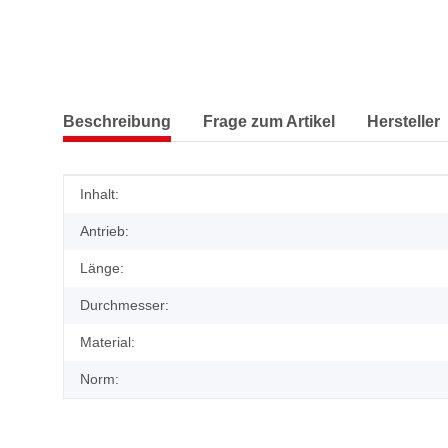
Beschreibung
Frage zum Artikel
Hersteller
Produkteigenschaft
Wert
Inhalt:
Antrieb:
Länge:
Durchmesser:
Material:
Norm: