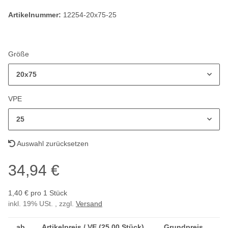
Artikelnummer:
12254-20x75-25
Größe
20x75
VPE
25
Auswahl zurücksetzen
34,94 €
1,40 € pro 1 Stück
inkl. 19% USt. , zzgl.
Versand
ab
Artikelpreis / VE (25,00 Stück)
Grundpreis