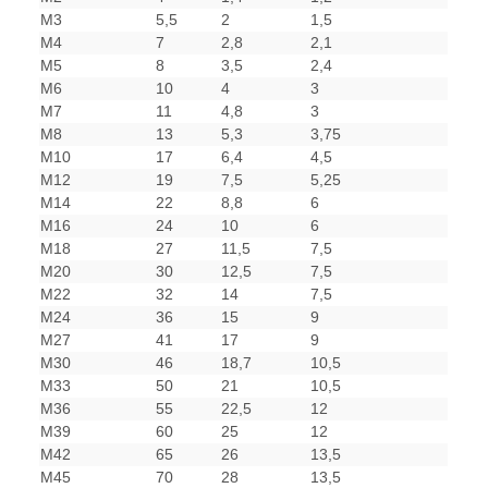
M3
5,5
2
1,5
M4
7
2,8
2,1
M5
8
3,5
2,4
M6
10
4
3
M7
11
4,8
3
M8
13
5,3
3,75
M10
17
6,4
4,5
M12
19
7,5
5,25
M14
22
8,8
6
M16
24
10
6
M18
27
11,5
7,5
M20
30
12,5
7,5
M22
32
14
7,5
M24
36
15
9
M27
41
17
9
M30
46
18,7
10,5
M33
50
21
10,5
M36
55
22,5
12
M39
60
25
12
M42
65
26
13,5
M45
70
28
13,5