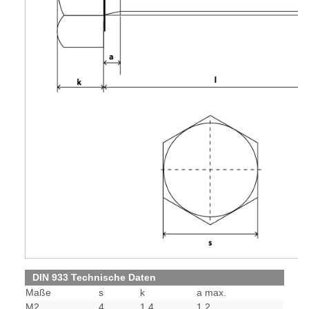
DIN 933 Technische Daten
Maße
s
k
a max.
M2
4
1,4
1,2