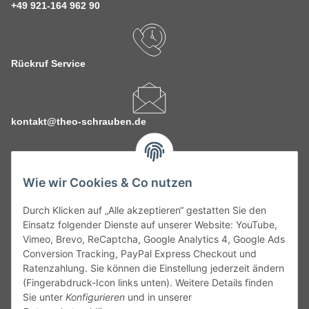
+49 921-164 962 90
Rückruf Service
kontakt@theo-schrauben.de
Wie wir Cookies & Co nutzen
Durch Klicken auf „Alle akzeptieren“ gestatten Sie den
Service
Einsatz folgender Dienste auf unserer Website: YouTube,
Vimeo, Brevo, ReCaptcha, Google Analytics 4, Google Ads
Conversion Tracking, PayPal Express Checkout und
Gesetzliche Informationen
Ratenzahlung. Sie können die Einstellung jederzeit ändern
(Fingerabdruck-Icon links unten). Weitere Details finden
Alle technischen Angaben ohne Gewähr. Irrtümer und fehlerhafte
Sie unter
Konfigurieren
und in unserer
Angaben vorbehalten. Wenn Sie Datenblätter oder spezielle