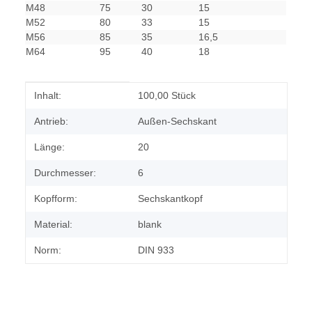
M48
75
30
15
M52
80
33
15
M56
85
35
16,5
M64
95
40
18
Produkteigenschaft
Wert
Inhalt:
100,00 Stück
Antrieb:
Außen-Sechskant
Länge:
20
Durchmesser:
6
Kopfform:
Sechskantkopf
Material:
blank
Norm:
DIN 933