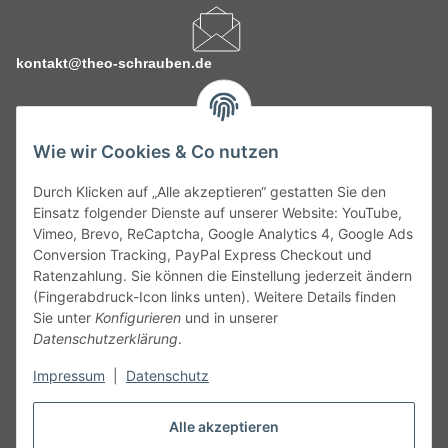
kontakt@theo-schrauben.de
Wie wir Cookies & Co nutzen
Durch Klicken auf „Alle akzeptieren“ gestatten Sie den
Service
Einsatz folgender Dienste auf unserer Website: YouTube,
Vimeo, Brevo, ReCaptcha, Google Analytics 4, Google Ads
Conversion Tracking, PayPal Express Checkout und
Gesetzliche Informationen
Ratenzahlung. Sie können die Einstellung jederzeit ändern
(Fingerabdruck-Icon links unten). Weitere Details finden
Alle technischen Angaben ohne Gewähr. Irrtümer und fehlerhafte
Sie unter
Konfigurieren
und in unserer
Angaben vorbehalten. Wenn Sie Datenblätter oder spezielle
Datenschutzerklärung
.
technische Eigenschaften benötigen, wenden Sie sich bitte an
Impressum
|
Datenschutz
unseren Kundenservice. Abbildungen der Artikel können
beispielhaft sein und vom Produkt abweichen.
Alle akzeptieren