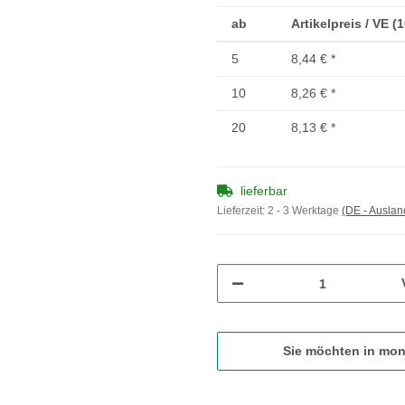
ab
Artikelpreis / VE (
5
8,44 €
*
10
8,26 €
*
20
8,13 €
*
lieferbar
Lieferzeit:
2 - 3 Werktage
(DE - Ausla
Sie möchten in mon