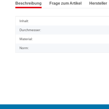
Beschreibung
Frage zum Artikel
Hersteller
Produkteigenschaft
Wert
Inhalt:
Durchmesser:
Material:
Norm: