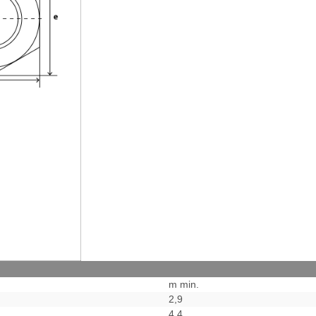
m min.
2,9
4,4