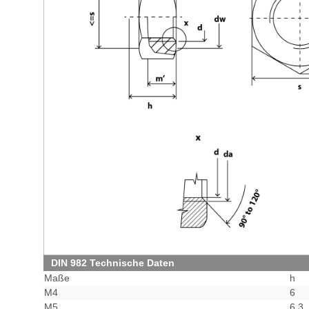
DIN 982 Technische Daten
Maße
h
M4
6
M5
6,3