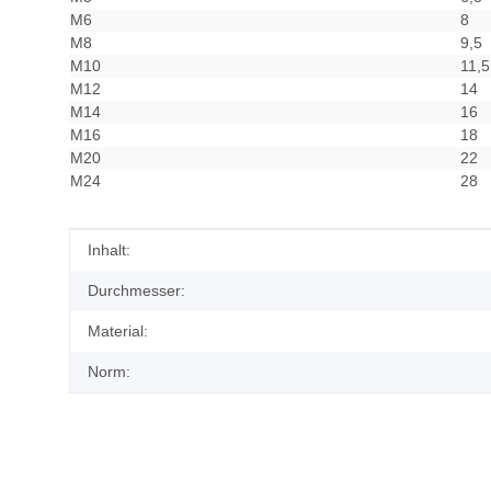
M6
8
M8
9,5
M10
11,5
M12
14
M14
16
M16
18
M20
22
M24
28
Produkteigenschaft
Wert
Inhalt:
Durchmesser:
Material:
Norm: