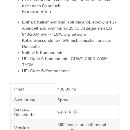
nicht nach Gebrauch.
Komponenten
Enthält: Kaliumhydroxid Isotridecanol, ethoxyliert 2-
Aminoethanol Ammoniak 25 %; Detergenzien EG
648/2004 5% - < 15%: aliphatische
Kohlenwasserstoffe;< 5%: nichtionische Tenside;
Duftstoffe
Enthält B-Komponente:
UFI-Code A-Komponente: GRWF-C6KR-A00E-
TYDM
UFI-Code B-Komponente:
Produkteigenschaft
Wert
Inhalt:
400,00 ml
Ausführung:
Spray
Deckel-/
weiß (KISI)
Düsenfarbe:
360°-Ventil, auch überkopf
Ventilart: