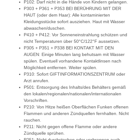
P102: Darf nicht in die Hände von Kindern gelangen.
P303 + P361 + P353 BEI BERÜHRUNG MIT DER
HAUT (oder dem Haar): Alle kontaminierten
Kleidungsstücke sofort ausziehen. Haut mit Wasser
abwaschen/duschen.
P410 + P412: Vor Sonneneinstrahlung schützen und
nicht Temperaturen über 50°C/122°F aussetzen.
P305 + P351 + P338 BEI KONTAKT MIT DEN
AUGEN: Einige Minuten lang behutsam mit Wasser
spülen. Eventuell vorhandene Kontaktlinsen nach
Möglichkeit entfernen. Weiter spülen.
P310: Sofort GIFTINFORMATIONSZENTRUM oder
Arzt anrufen.
P501: Entsorgung des Inhalts/des Behälters gemäß
den lokalen/regionalen/nationalen/internationalen
Vorschriften.
P210: Von Hitze heißen Oberflächen Funken offenen
Flammen und anderen Zündquellen fernhalten. Nicht
rauchen.
P211: Nicht gegen offene Flamme oder andere
Zündquelle sprühen.
P251: Nicht durchstechen oder verbrennen auch