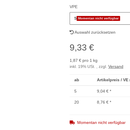
VPE
5
Momentan nicht verfügbar
Auswahl zurücksetzen
9,33 €
1,87 € pro 1 kg
inkl. 19% USt. , zzgl.
Versand
ab
Artikelpreis / VE 
5
9,04 €
*
20
8,76 €
*
Momentan nicht verfügbar