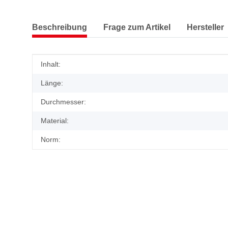
Beschreibung
Frage zum Artikel
Hersteller
Produkteigenschaft
Wert
Inhalt:
Länge:
Durchmesser:
Material:
Norm: