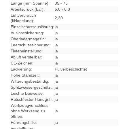
Länge (mm Spanne):
35 - 75
Arbeitsdruck (bar):
5,0 - 8,0
Luftverbrauch
2,30
(l/Nagelung):
Einzelschussauslösung:
ja
Auslösesicherung:
ja
Oberladermagazin:
ja
Leerschusssicherung:
ja
Tiefeneinstellung:
ja
Abluft verstellbar:
ja
CE-Zeichen:
ja
Lackierung:
Pulverbeschichtet
Hohe Standzeit:
ja
Witterungsbeständig:
ja
Spritzwassergeschützt:
ja
Leichte Bauweise:
ja
Rutschfester Handgriff:
ja
Werkzeugverschluss-
ohne Werkzeug zu
ja
öffnen:
Führungshilfe:
ja
Verstellbarer