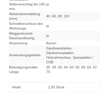
Seitenanschlag bis 140
ja
mm:
Abstandsverstellung
40, 60, 80, 110
(mm):
Schnellverschluss des
ja
Werkzeugs:
Weggesteuerte
ja
Dauerauslösung:
Verpackung:
Karton
Gipsfaserplatten,
Gipskartonplatten,
Anwendungsgebiete:
Holzrahmenbau, Spanplatten /
OSB
Befestigungsmittel-
35, 38, 40, 44, 50, 55, 60, 64, 67,
Länge:
75
Produkteigenschaft
Wert
Inhalt:
1,00 Stück