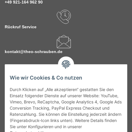
+49 921-164 962 90
Rückruf Service
kontakt@theo-schrauben.de
Wie wir Cookies & Co nutzen
Durch Klicken auf „Alle akzeptieren“ gestatten Sie den
Service
Einsatz folgender Dienste auf unserer Website: YouTube,
Vimeo, Brevo, ReCaptcha, Google Analytics 4, Google Ads
Conversion Tracking, PayPal Express Checkout und
Gesetzliche Informationen
Ratenzahlung. Sie können die Einstellung jederzeit ändern
(Fingerabdruck-Icon links unten). Weitere Details finden
Alle technischen Angaben ohne Gewähr. Irrtümer und fehlerhafte
Sie unter
Konfigurieren
und in unserer
Angaben vorbehalten. Wenn Sie Datenblätter oder spezielle