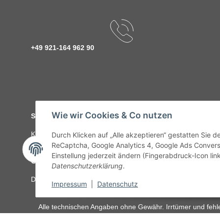
+49 921-164 962 90
Wie wir Cookies & Co nutzen
Service
Kontakt
C-Teile Management
Sonderteile
Karriere
Ver
Durch Klicken auf „Alle akzeptieren“ gestatten Sie 
ReCaptcha, Google Analytics 4, Google Ads Convers
Einstellung jederzeit ändern (Fingerabdruck-Icon link
Gesetzliche Informationen
Datenschutzerklärung
.
Datenschutz
AGB
Sitemap
Impressum
Batteriegeset
Impressum
|
Datenschutz
Alle technischen Angaben ohne Gewähr. Irrtümer und fehle
unseren Kundens