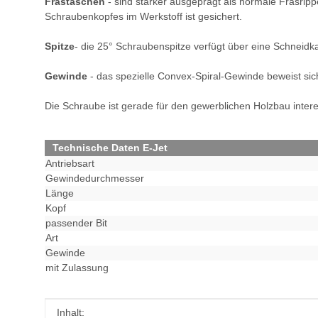
Frästaschen
- sind stärker ausgeprägt als normale Fräsrip
Schraubenkopfes im Werkstoff ist gesichert.
Spitze
- die 25° Schraubenspitze verfügt über eine Schneidk
Gewinde
- das spezielle Convex-Spiral-Gewinde beweist sic
Die Schraube ist gerade für den gewerblichen Holzbau inte
Technische Daten E-Jet
Antriebsart
Gewindedurchmesser
Länge
Kopf
passender Bit
Art
Gewinde
mit Zulassung
Produkteigenschaft
Wert
Inhalt: