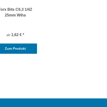
Torx Bits C6,3 1/4Z
25mm Wiha
1,62 €
*
ab
Zum Produkt