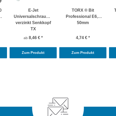
0
E-Jet
TORX ® Bit
Universalschrauben
Professional E6,3
verzinkt Senkkopf
50mm
TX
8,46 €
*
4,74 €
*
ab
Zum Produkt
Zum Produkt