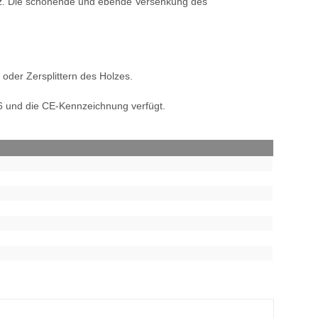
Holz. Die schonende und ebende Versenkung des
oder Zersplittern des Holzes.
6 und die CE-Kennzeichnung verfügt.