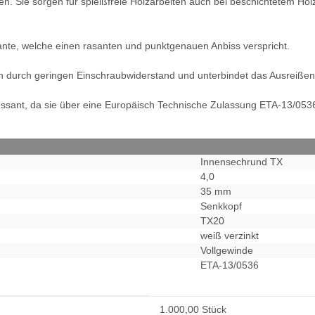
pen. Sie sorgen für spleißfreie Holzarbeiten auch bei beschichtetem 
ante, welche einen rasanten und punktgenauen Anbiss verspricht.
h durch geringen Einschraubwiderstand und unterbindet das Ausreißen 
ressant, da sie über eine Europäisch Technische Zulassung ETA-13/053
Innensechrund TX
4,0
35 mm
Senkkopf
TX20
weiß verzinkt
Vollgewinde
ETA-13/0536
1.000,00 Stück