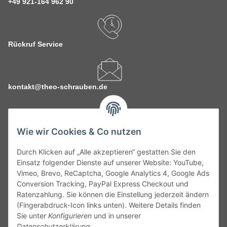
+49 921-164 962 90
Rückruf Service
kontakt@theo-schrauben.de
Wie wir Cookies & Co nutzen
Durch Klicken auf „Alle akzeptieren“ gestatten Sie den
Service
Einsatz folgender Dienste auf unserer Website: YouTube,
Vimeo, Brevo, ReCaptcha, Google Analytics 4, Google Ads
Conversion Tracking, PayPal Express Checkout und
Gesetzliche Informationen
Ratenzahlung. Sie können die Einstellung jederzeit ändern
(Fingerabdruck-Icon links unten). Weitere Details finden
Alle technischen Angaben ohne Gewähr. Irrtümer und fehlerhafte
Sie unter
Konfigurieren
und in unserer
Angaben vorbehalten. Wenn Sie Datenblätter oder spezielle
Datenschutzerklärung
.