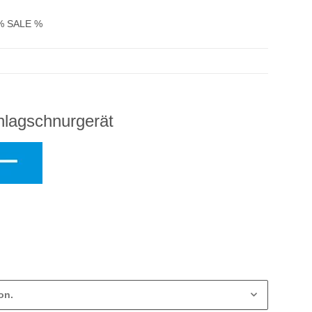
% SALE %
hlagschnurgerät
on.