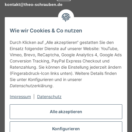
kontakt@theo-schrauben.de
Wie wir Cookies & Co nutzen
Durch Klicken auf „Alle akzeptieren“ gestatten Sie den
Service
Einsatz folgender Dienste auf unserer Website: YouTube,
Vimeo, Brevo, ReCaptcha, Google Analytics 4, Google Ads
Conversion Tracking, PayPal Express Checkout und
Gesetzliche Informationen
Ratenzahlung. Sie können die Einstellung jederzeit ändern
(Fingerabdruck-Icon links unten). Weitere Details finden
Alle technischen Angaben ohne Gewähr. Irrtümer und fehlerhafte
Sie unter
Konfigurieren
und in unserer
Angaben vorbehalten. Wenn Sie Datenblätter oder spezielle
Datenschutzerklärung
.
technische Eigenschaften benötigen, wenden Sie sich bitte an
Impressum
|
Datenschutz
unseren Kundenservice. Abbildungen der Artikel können
beispielhaft sein und vom Produkt abweichen.
Alle akzeptieren
Vertrag widerrufen
Konfigurieren