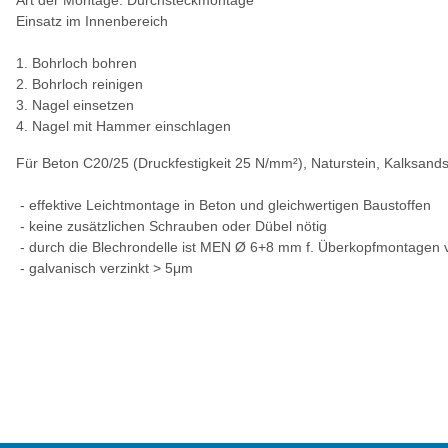
Art der Montage: Durchsteckmontage
Einsatz im Innenbereich
1. Bohrloch bohren
2. Bohrloch reinigen
3. Nagel einsetzen
4. Nagel mit Hammer einschlagen
Für Beton C20/25 (Druckfestigkeit 25 N/mm²), Naturstein, Kalksandst
- effektive Leichtmontage in Beton und gleichwertigen Baustoffen
- keine zusätzlichen Schrauben oder Dübel nötig
- durch die Blechrondelle ist MEN Ø 6+8 mm f. Überkopfmontagen
- galvanisch verzinkt > 5μm