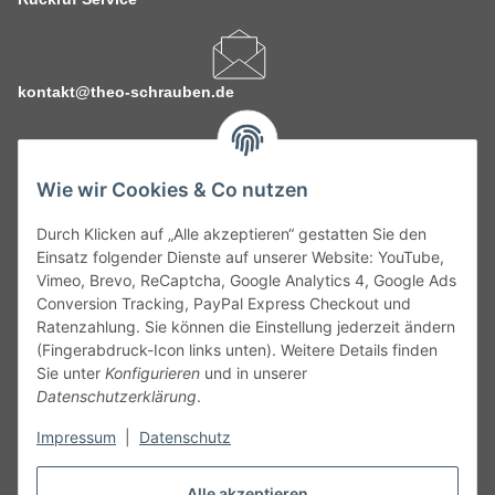
kontakt@theo-schrauben.de
Wie wir Cookies & Co nutzen
Durch Klicken auf „Alle akzeptieren“ gestatten Sie den
Service
Einsatz folgender Dienste auf unserer Website: YouTube,
Vimeo, Brevo, ReCaptcha, Google Analytics 4, Google Ads
Conversion Tracking, PayPal Express Checkout und
Gesetzliche Informationen
Ratenzahlung. Sie können die Einstellung jederzeit ändern
(Fingerabdruck-Icon links unten). Weitere Details finden
Alle technischen Angaben ohne Gewähr. Irrtümer und fehlerhafte
Sie unter
Konfigurieren
und in unserer
Angaben vorbehalten. Wenn Sie Datenblätter oder spezielle
Datenschutzerklärung
.
technische Eigenschaften benötigen, wenden Sie sich bitte an
Impressum
|
Datenschutz
unseren Kundenservice. Abbildungen der Artikel können
beispielhaft sein und vom Produkt abweichen.
Alle akzeptieren