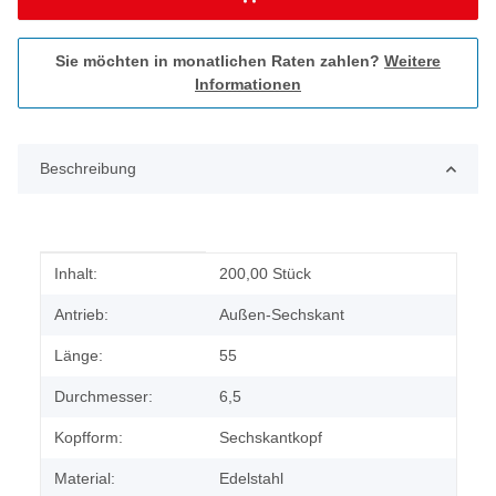
Sie möchten in monatlichen Raten zahlen?
Weitere
Informationen
Beschreibung
Produkteigenschaft
Wert
Inhalt:
200,00 Stück
Antrieb:
Außen-Sechskant
Länge:
55
Durchmesser:
6,5
Kopfform:
Sechskantkopf
Material:
Edelstahl