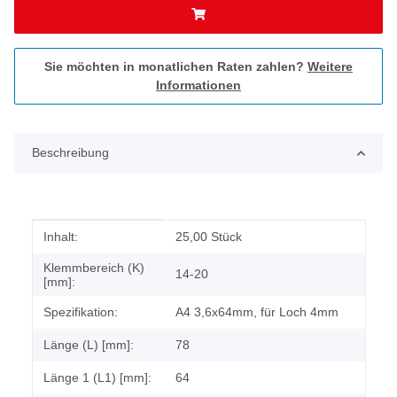
Sie möchten in monatlichen Raten zahlen?
Weitere
Informationen
Beschreibung
Produkteigenschaft
Wert
Inhalt:
25,00 Stück
Klemmbereich (K)
14-20
[mm]:
Spezifikation:
A4 3,6x64mm, für Loch 4mm
Länge (L) [mm]:
78
Länge 1 (L1) [mm]:
64