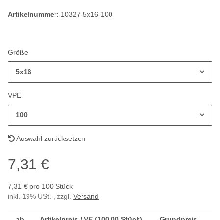
Artikelnummer:
10327-5x16-100
Größe
5x16
VPE
100
Auswahl zurücksetzen
7,31 €
7,31 € pro 100 Stück
inkl. 19% USt. , zzgl.
Versand
ab
Artikelpreis / VE (100,00 Stück)
Grundpreis