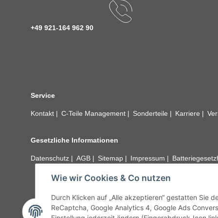
+49 921-164 962 90
Service
Kontakt
C-Teile Management
Sonderteile
Karriere
Ver
Gesetzliche Informationen
Datenschutz
AGB
Sitemap
Impressum
Batteriegeset
Wie wir Cookies & Co nutzen
Alle technischen Angaben ohne Gewähr. Irrtümer und fehle
unseren Kundens
Durch Klicken auf „Alle akzeptieren“ gestatten Sie 
ReCaptcha, Google Analytics 4, Google Ads Convers
Einstellung jederzeit ändern (Fingerabdruck-Icon link