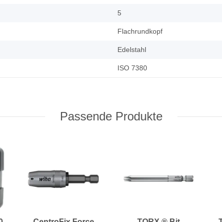
5
Flachrundkopf
Edelstahl
ISO 7380
Passende Produkte
0
CentroFix Force
TORX ® Bit