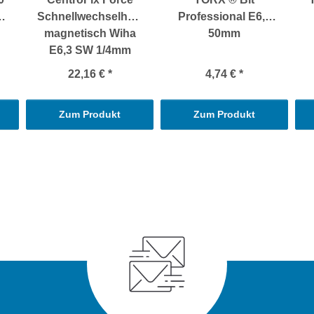
Schnellwechselhalter
Professional E6,3
magnetisch Wiha
50mm
E6,3 SW 1/4mm
22,16 €
*
4,74 €
*
Zum Produkt
Zum Produkt