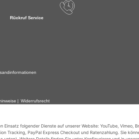
Rückruf Service
sandinformationen
zhinweise
Widerrufsrecht
rhafte Angaben vorbehalten. Wenn Sie Datenblätter oder spezielle tec
ervice. Abbildungen der Artikel können beispielhaft sein und vom Pr
den Einsatz folgender Dienste auf unserer Website: YouTube, Vimeo, B
ion Tracking, PayPal Express Checkout und Ratenzahlung. Sie könn
s unten). Weitere Details finden Sie unter
Konfigurieren
und in unsere