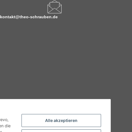
kontakt@theo-schrauben.de
hnische Eigenschaften benötigen, wenden Sie sich bitte an
odukt abweichen.
revo,
Alle akzeptieren
en die
r