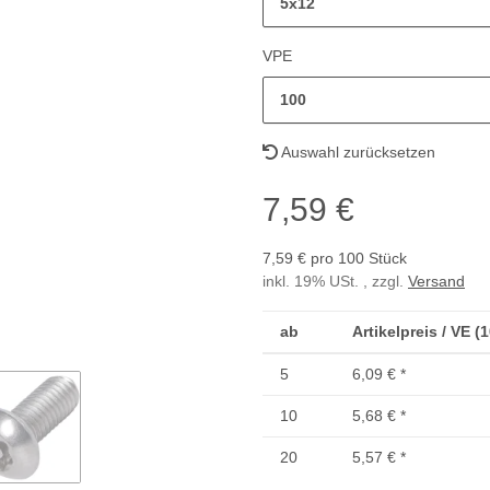
5x12
VPE
100
Auswahl zurücksetzen
7,59 €
7,59 € pro 100 Stück
inkl. 19% USt. , zzgl.
Versand
ab
Artikelpreis / VE (
5
6,09 €
*
10
5,68 €
*
20
5,57 €
*