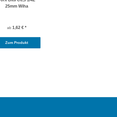
25mm Wiha
1,62 €
*
ab
Zum Produkt