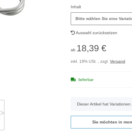
Inhalt
Bitte wählen Sie eine Variati
Auswahl zurücksetzen
18,39 €
ab
inkl. 19% USt. , zzgl.
Versand
lieferbar
x
Dieser Artikel hat Variationen
Sie möchten in mon