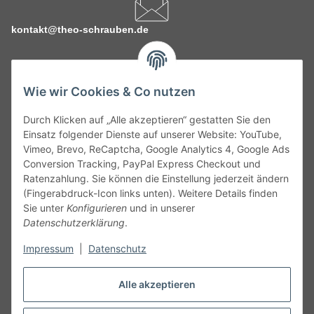
kontakt@theo-schrauben.de
Wie wir Cookies & Co nutzen
Durch Klicken auf „Alle akzeptieren“ gestatten Sie den
Service
Einsatz folgender Dienste auf unserer Website: YouTube,
Vimeo, Brevo, ReCaptcha, Google Analytics 4, Google Ads
Conversion Tracking, PayPal Express Checkout und
Gesetzliche Informationen
Ratenzahlung. Sie können die Einstellung jederzeit ändern
(Fingerabdruck-Icon links unten). Weitere Details finden
Alle technischen Angaben ohne Gewähr. Irrtümer und fehlerhafte
Sie unter
Konfigurieren
und in unserer
Angaben vorbehalten. Wenn Sie Datenblätter oder spezielle
Datenschutzerklärung
.
technische Eigenschaften benötigen, wenden Sie sich bitte an
Impressum
|
Datenschutz
unseren Kundenservice. Abbildungen der Artikel können
beispielhaft sein und vom Produkt abweichen.
Alle akzeptieren
Vertrag widerrufen