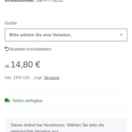
Artikelnummer:
GB-V-TTSC01
Größe
Bitte wählen Sie eine Variation.
Auswahl zurücksetzen
14,80 €
ab
inkl. 19% USt. , zzgl.
Versand
Sofort verfügbar
x
Dieser Artikel hat Variationen. Wählen Sie bitte die
gewünschte Variation aus.