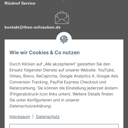
Rückruf Service
kontakt@theo-schrauben.de
Wie wir Cookies & Co nutzen
Durch Klicken auf „Alle akzeptieren“ gestatten Sie den
Service
Einsatz folgender Dienste auf unserer Website: YouTube,
Vimeo, Brevo, ReCaptcha, Google Analytics 4, Google Ads
Conversion Tracking, PayPal Express Checkout und
Gesetzliche Informationen
Ratenzahlung. Sie können die Einstellung jederzeit ändern
(Fingerabdruck-Icon links unten). Weitere Details finden
Alle technischen Angaben ohne Gewähr. Irrtümer und fehlerhafte
Sie unter
Konfigurieren
und in unserer
Angaben vorbehalten. Wenn Sie Datenblätter oder spezielle
Datenschutzerklärung
.
technische Eigenschaften benötigen, wenden Sie sich bitte an
Impressum
|
Datenschutz
unseren Kundenservice. Abbildungen der Artikel können
beispielhaft sein und vom Produkt abweichen.