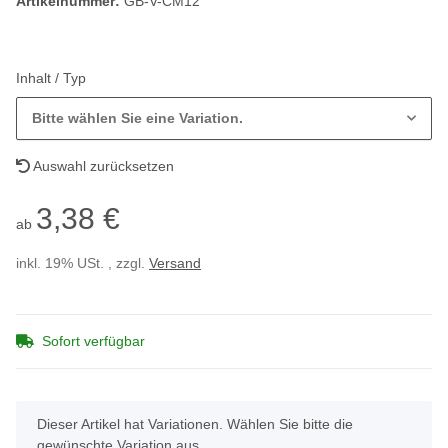
Artikelnummer:
GB-V-CM12
Inhalt / Typ
Bitte wählen Sie eine Variation.
Auswahl zurücksetzen
3,38 €
ab
inkl. 19% USt. , zzgl.
Versand
Sofort verfügbar
x
Dieser Artikel hat Variationen. Wählen Sie bitte die
gewünschte Variation aus.