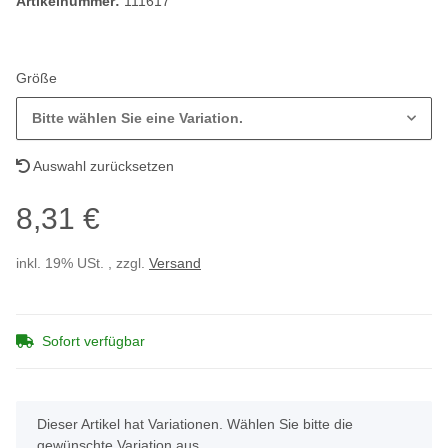
Artikelnummer:
111617
Größe
Bitte wählen Sie eine Variation.
Auswahl zurücksetzen
8,31 €
inkl. 19% USt. , zzgl.
Versand
Sofort verfügbar
x
Dieser Artikel hat Variationen. Wählen Sie bitte die
gewünschte Variation aus.