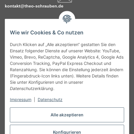
kontakt@theo-schrauben.de
Wie wir Cookies & Co nutzen
Durch Klicken auf „Alle akzeptieren“ gestatten Sie den
Service
Einsatz folgender Dienste auf unserer Website: YouTube,
Vimeo, Brevo, ReCaptcha, Google Analytics 4, Google Ads
Conversion Tracking, PayPal Express Checkout und
Gesetzliche Informationen
Ratenzahlung. Sie können die Einstellung jederzeit ändern
(Fingerabdruck-Icon links unten). Weitere Details finden
Alle technischen Angaben ohne Gewähr. Irrtümer und fehlerhafte
Sie unter
Konfigurieren
und in unserer
Angaben vorbehalten. Wenn Sie Datenblätter oder spezielle
Datenschutzerklärung
.
technische Eigenschaften benötigen, wenden Sie sich bitte an
Impressum
|
Datenschutz
unseren Kundenservice. Abbildungen der Artikel können
beispielhaft sein und vom Produkt abweichen.
Alle akzeptieren
Vertrag widerrufen
Konfigurieren