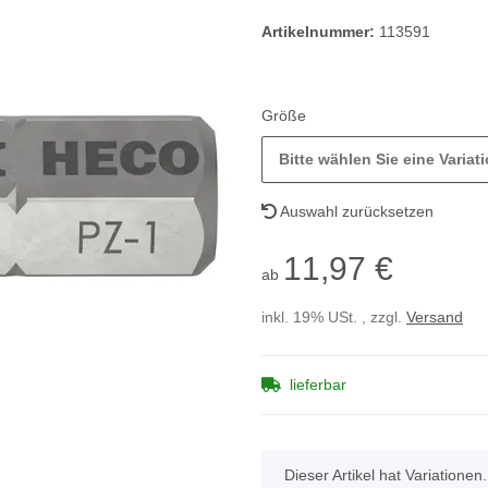
Artikelnummer:
113591
Größe
Bitte wählen Sie eine Variati
Auswahl zurücksetzen
11,97 €
ab
inkl. 19% USt. , zzgl.
Versand
lieferbar
x
Dieser Artikel hat Variationen