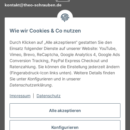
kontakt@theo-schrauben.de
Wie wir Cookies & Co nutzen
Durch Klicken auf „Alle akzeptieren“ gestatten Sie den
Service
Einsatz folgender Dienste auf unserer Website: YouTube,
Vimeo, Brevo, ReCaptcha, Google Analytics 4, Google Ads
Conversion Tracking, PayPal Express Checkout und
Gesetzliche Informationen
Ratenzahlung. Sie können die Einstellung jederzeit ändern
(Fingerabdruck-Icon links unten). Weitere Details finden
Alle technischen Angaben ohne Gewähr. Irrtümer und fehlerhafte
Sie unter
Konfigurieren
und in unserer
Angaben vorbehalten. Wenn Sie Datenblätter oder spezielle
Datenschutzerklärung
.
technische Eigenschaften benötigen, wenden Sie sich bitte an
Impressum
|
Datenschutz
unseren Kundenservice. Abbildungen der Artikel können
beispielhaft sein und vom Produkt abweichen.
Alle akzeptieren
Vertrag widerrufen
Konfigurieren