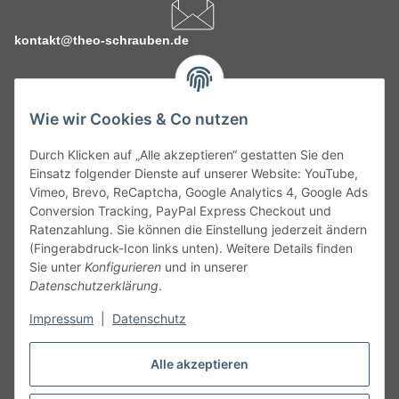
kontakt@theo-schrauben.de
Wie wir Cookies & Co nutzen
Durch Klicken auf „Alle akzeptieren“ gestatten Sie den
Service
Einsatz folgender Dienste auf unserer Website: YouTube,
Vimeo, Brevo, ReCaptcha, Google Analytics 4, Google Ads
Conversion Tracking, PayPal Express Checkout und
Gesetzliche Informationen
Ratenzahlung. Sie können die Einstellung jederzeit ändern
(Fingerabdruck-Icon links unten). Weitere Details finden
Alle technischen Angaben ohne Gewähr. Irrtümer und fehlerhafte
Sie unter
Konfigurieren
und in unserer
Angaben vorbehalten. Wenn Sie Datenblätter oder spezielle
Datenschutzerklärung
.
technische Eigenschaften benötigen, wenden Sie sich bitte an
Impressum
|
Datenschutz
unseren Kundenservice. Abbildungen der Artikel können
beispielhaft sein und vom Produkt abweichen.
Alle akzeptieren
Vertrag widerrufen