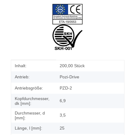
Produkteigenschaft
Wert
Inhalt:
200,00 Stück
Antrieb:
Pozi-Drive
Antriebsgröße:
PZD-2
Kopfdurchmesser,
6,9
dk [mm]:
Durchmesser, d
3,5
[mm]:
Länge, l [mm]:
25