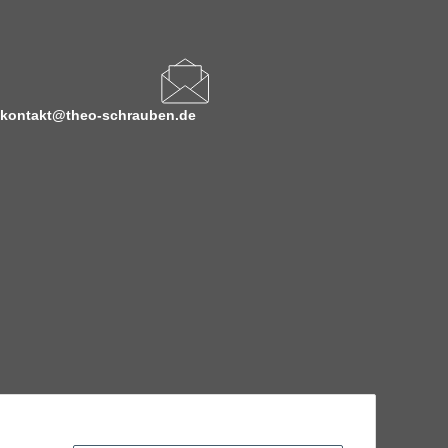
kontakt@theo-schrauben.de
hnische Eigenschaften benötigen, wenden Sie sich bitte an