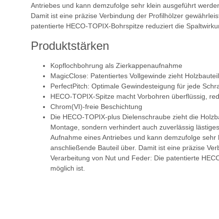
Antriebes und kann demzufolge sehr klein ausgeführt werden
Damit ist eine präzise Verbindung der Profilhölzer gewährl
patentierte HECO-TOPIX-Bohrspitze reduziert die Spaltwirku
Produktstärken
Kopflochbohrung als Zierkappenaufnahme
MagicClose: Patentiertes Vollgewinde zieht Holzbaut
PerfectPitch: Optimale Gewindesteigung für jede Sch
HECO-TOPIX-Spitze macht Vorbohren überflüssig, redu
Chrom(VI)-freie Beschichtung
Die HECO-TOPIX-plus Dielenschraube zieht die Holzbaut
Montage, sondern verhindert auch zuverlässig lästig
Aufnahme eines Antriebes und kann demzufolge sehr kl
anschließende Bauteil über. Damit ist eine präzise V
Verarbeitung von Nut und Feder: Die patentierte HECO
möglich ist.