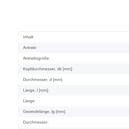
Produkteigenschaft
Wert
Inhalt:
Antrieb:
Antriebsgröße:
Kopfdurchmesser, dk [mm]:
Durchmesser, d [mm]:
Länge, l [mm]:
Länge:
Gewindelänge, lg [mm]:
Durchmesser: