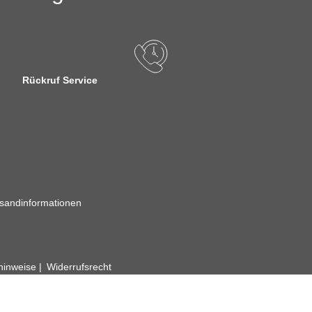
Rückruf Service
sandinformationen
zhinweise
Widerrufsrecht
rhafte Angaben vorbehalten. Wenn Sie Datenblätter oder spezielle tec