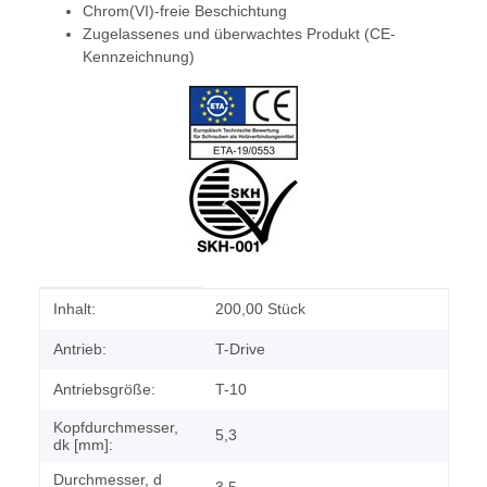
Chrom(VI)-freie Beschichtung
Zugelassenes und überwachtes Produkt (CE-
Kennzeichnung)
Produkteigenschaft
Wert
Inhalt:
200,00 Stück
Antrieb:
T-Drive
Antriebsgröße:
T-10
Kopfdurchmesser,
5,3
dk [mm]:
Durchmesser, d