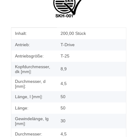
Produkteigenschaft
Wert
Inhalt:
200,00 Stück
Antrieb:
T-Drive
Antriebsgröße:
T-25
Kopfdurchmesser,
8,9
dk [mm]:
Durchmesser, d
4,5
[mm]:
Länge, l [mm]:
50
Länge:
50
Gewindelänge, lg
30
[mm]:
Durchmesser:
4,5