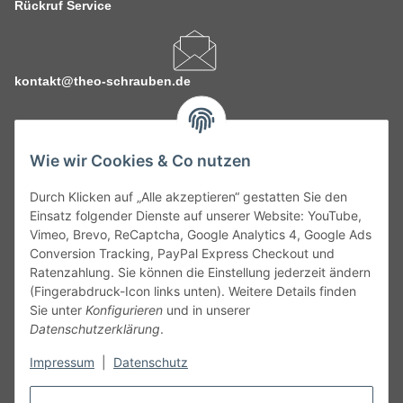
Rückruf Service
kontakt@theo-schrauben.de
Wie wir Cookies & Co nutzen
Durch Klicken auf „Alle akzeptieren“ gestatten Sie den
Service
Einsatz folgender Dienste auf unserer Website: YouTube,
Vimeo, Brevo, ReCaptcha, Google Analytics 4, Google Ads
Conversion Tracking, PayPal Express Checkout und
Gesetzliche Informationen
Ratenzahlung. Sie können die Einstellung jederzeit ändern
(Fingerabdruck-Icon links unten). Weitere Details finden
Alle technischen Angaben ohne Gewähr. Irrtümer und fehlerhafte
Sie unter
Konfigurieren
und in unserer
Angaben vorbehalten. Wenn Sie Datenblätter oder spezielle
Datenschutzerklärung
.
technische Eigenschaften benötigen, wenden Sie sich bitte an
Impressum
|
Datenschutz
unseren Kundenservice. Abbildungen der Artikel können
beispielhaft sein und vom Produkt abweichen.