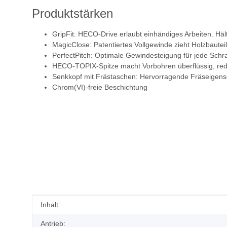
Produktstärken
GripFit: HECO-Drive erlaubt einhändiges Arbeiten. H
MagicClose: Patentiertes Vollgewinde zieht Holzbaute
PerfectPitch: Optimale Gewindesteigung für jede Sch
HECO-TOPIX-Spitze macht Vorbohren überflüssig, redu
Senkkopf mit Frästaschen: Hervorragende Fräseigensc
Chrom(VI)-freie Beschichtung
Produkteigenschaft
Wert
Inhalt:
Antrieb: