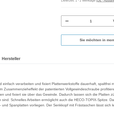
Lieferzeit:
1 - 2 Werktage
(DE - Ausla
Sie möchten in mon
Hersteller
einfach verarbeiten und fixiert Plattenwerkstoffe dauerhaft, spaltfrei
 Zusammenzieheffekt der patentierten Vollgewindeschraube profitie
 und fixiert sie über das Gewinde. Dadurch lassen sich die Platten z
n sind. Schnelles Arbeiten ermöglicht auch die HECO-TOPIX-Spitze. Da
- und Spanplatten vorliegen. Der Senkkopf mit Frästaschen lässt sich l