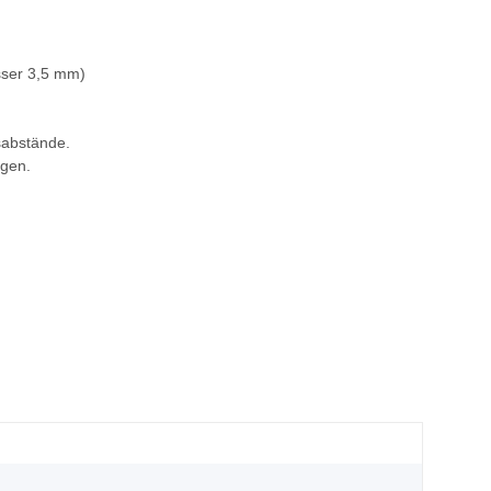
sser 3,5 mm)
sabstände.
ägen.