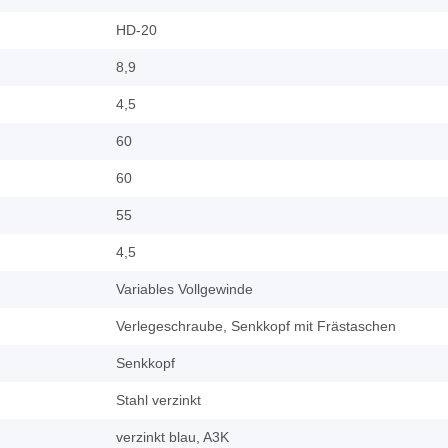
HD-20
8,9
4,5
60
60
55
4,5
Variables Vollgewinde
Verlegeschraube, Senkkopf mit Frästaschen
Senkkopf
Stahl verzinkt
verzinkt blau, A3K