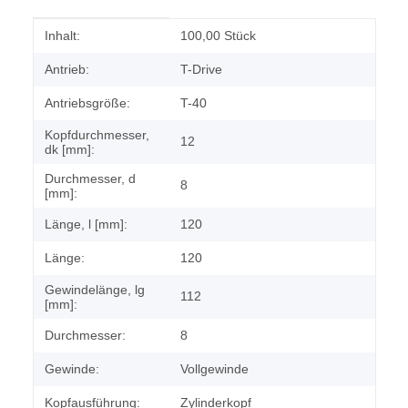
Produkteigenschaft
Wert
Inhalt:
100,00 Stück
Antrieb:
T-Drive
Antriebsgröße:
T-40
Kopfdurchmesser,
12
dk [mm]:
Durchmesser, d
8
[mm]:
Länge, l [mm]:
120
Länge:
120
Gewindelänge, lg
112
[mm]:
Durchmesser:
8
Gewinde:
Vollgewinde
Kopfausführung:
Zylinderkopf