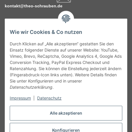
kontakt@theo-schrauben.de
Wie wir Cookies & Co nutzen
Durch Klicken auf „Alle akzeptieren“ gestatten Sie den
Service
Einsatz folgender Dienste auf unserer Website: YouTube,
Vimeo, Brevo, ReCaptcha, Google Analytics 4, Google Ads
Conversion Tracking, PayPal Express Checkout und
Gesetzliche Informationen
Ratenzahlung. Sie können die Einstellung jederzeit ändern
(Fingerabdruck-Icon links unten). Weitere Details finden
Alle technischen Angaben ohne Gewähr. Irrtümer und fehlerhafte
Sie unter
Konfigurieren
und in unserer
Angaben vorbehalten. Wenn Sie Datenblätter oder spezielle
Datenschutzerklärung
.
technische Eigenschaften benötigen, wenden Sie sich bitte an
Impressum
|
Datenschutz
unseren Kundenservice. Abbildungen der Artikel können
beispielhaft sein und vom Produkt abweichen.
Alle akzeptieren
Vertrag widerrufen
Konfigurieren