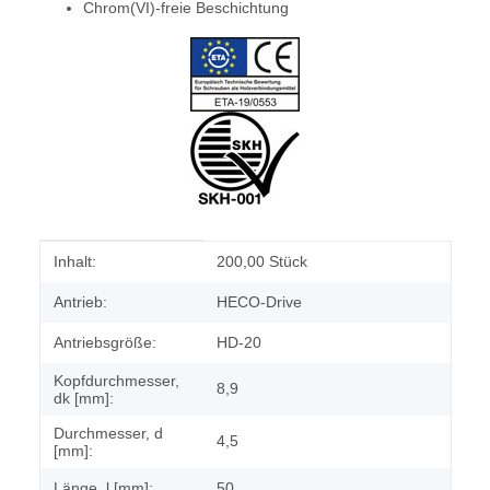
Chrom(VI)-freie Beschichtung
Produkteigenschaft
Wert
Inhalt:
200,00 Stück
Antrieb:
HECO-Drive
Antriebsgröße:
HD-20
Kopfdurchmesser,
8,9
dk [mm]:
Durchmesser, d
4,5
[mm]:
Länge, l [mm]:
50