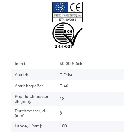
Produkteigenschaft
Wert
Inhalt:
50,00 Stück
Antrieb:
T-Drive
Antriebsgröße:
T-40
Kopfdurchmesser,
18
dk [mm]:
Durchmesser, d
8
[mm]:
Länge, l [mm]:
180