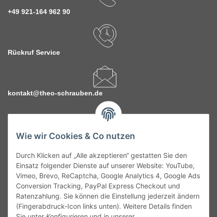
+49 921-164 962 90
Rückruf Service
kontakt@theo-schrauben.de
Wie wir Cookies & Co nutzen
Durch Klicken auf „Alle akzeptieren“ gestatten Sie den
Service
Einsatz folgender Dienste auf unserer Website: YouTube,
Vimeo, Brevo, ReCaptcha, Google Analytics 4, Google Ads
Conversion Tracking, PayPal Express Checkout und
Gesetzliche Informationen
Ratenzahlung. Sie können die Einstellung jederzeit ändern
(Fingerabdruck-Icon links unten). Weitere Details finden
Alle technischen Angaben ohne Gewähr. Irrtümer und fehlerhafte
Sie unter
Konfigurieren
und in unserer