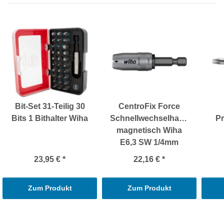
Bit-Set 31-Teilig 30
CentroFix Force
Bits 1 Bithalter Wiha
Schnellwechselhalter
Pr
magnetisch Wiha
E6,3 SW 1/4mm
23,95 €
*
22,16 €
*
Zum Produkt
Zum Produkt