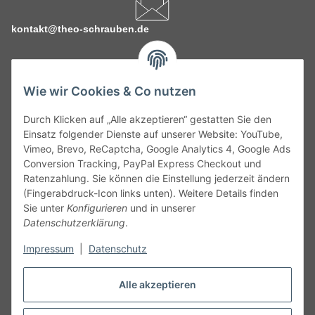
kontakt@theo-schrauben.de
Wie wir Cookies & Co nutzen
Durch Klicken auf „Alle akzeptieren“ gestatten Sie den
Service
Einsatz folgender Dienste auf unserer Website: YouTube,
Vimeo, Brevo, ReCaptcha, Google Analytics 4, Google Ads
Conversion Tracking, PayPal Express Checkout und
Gesetzliche Informationen
Ratenzahlung. Sie können die Einstellung jederzeit ändern
(Fingerabdruck-Icon links unten). Weitere Details finden
Alle technischen Angaben ohne Gewähr. Irrtümer und fehlerhafte
Sie unter
Konfigurieren
und in unserer
Angaben vorbehalten. Wenn Sie Datenblätter oder spezielle
Datenschutzerklärung
.
technische Eigenschaften benötigen, wenden Sie sich bitte an
Impressum
|
Datenschutz
unseren Kundenservice. Abbildungen der Artikel können
beispielhaft sein und vom Produkt abweichen.
Alle akzeptieren
Vertrag widerrufen