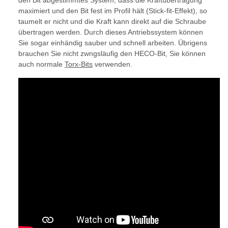
den Bit abgestimmtes System, dass die Kraftübertragung
maximiert und den Bit fest im Profil hält (Stick-fit-Effekt), so
taumelt er nicht und die Kraft kann direkt auf die Schraube
übertragen werden. Durch dieses Antriebssystem können
Sie sogar einhändig sauber und schnell arbeiten. Übrigens
brauchen Sie nicht zwngsläufig den HECO-Bit, Sie können
auch normale
Torx-Bits
verwenden.