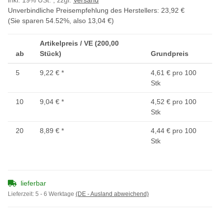
inkl. 19% USt. , zzgl.
Versand
Unverbindliche Preisempfehlung des Herstellers
:
23,92 €
(Sie sparen
54.52%
, also
13,04 €
)
Artikelpreis / VE (200,00
ab
Stück)
Grundpreis
5
9,22 €
*
4,61 € pro 100
Stk
10
9,04 €
*
4,52 € pro 100
Stk
20
8,89 €
*
4,44 € pro 100
Stk
lieferbar
Lieferzeit:
5 - 6 Werktage
(DE - Ausland abweichend)