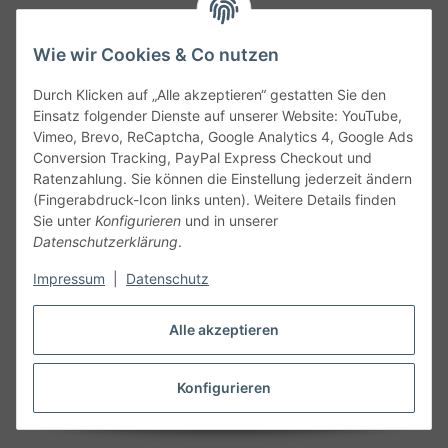
Wie wir Cookies & Co nutzen
Durch Klicken auf „Alle akzeptieren“ gestatten Sie den
Service
Einsatz folgender Dienste auf unserer Website: YouTube,
Vimeo, Brevo, ReCaptcha, Google Analytics 4, Google Ads
Conversion Tracking, PayPal Express Checkout und
Gesetzliche Informationen
Ratenzahlung. Sie können die Einstellung jederzeit ändern
(Fingerabdruck-Icon links unten). Weitere Details finden
Alle technischen Angaben ohne Gewähr. Irrtümer und fehlerhafte
Sie unter
Konfigurieren
und in unserer
Angaben vorbehalten. Wenn Sie Datenblätter oder spezielle
Datenschutzerklärung
.
technische Eigenschaften benötigen, wenden Sie sich bitte an
Impressum
|
Datenschutz
unseren Kundenservice. Abbildungen der Artikel können
beispielhaft sein und vom Produkt abweichen.
Alle akzeptieren
Vertrag widerrufen
Konfigurieren
* Alle Preise inkl. gesetzlicher USt., zzgl.
Versand