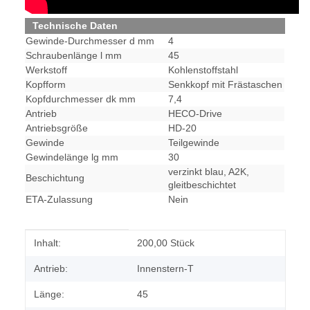
Technische Daten
Gewinde-Durchmesser d mm
4
Schraubenlänge l mm
45
Werkstoff
Kohlenstoffstahl
Kopfform
Senkkopf mit Frästaschen
Kopfdurchmesser dk mm
7,4
Antrieb
HECO-Drive
Antriebsgröße
HD-20
Gewinde
Teilgewinde
Gewindelänge lg mm
30
verzinkt blau, A2K,
Beschichtung
gleitbeschichtet
ETA-Zulassung
Nein
Produkteigenschaft
Wert
Inhalt:
200,00 Stück
Antrieb:
Innenstern-T
Länge:
45