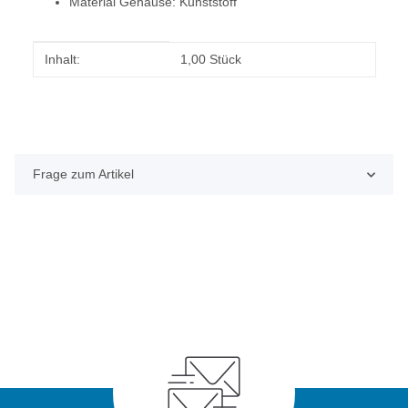
Material Gehäuse: Kunststoff
Produkteigenschaft
Wert
Inhalt:
1,00 Stück
Frage zum Artikel