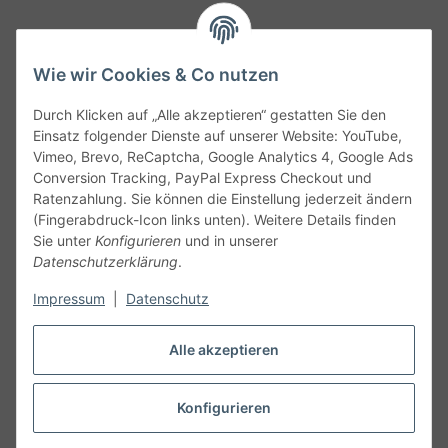
Wie wir Cookies & Co nutzen
Durch Klicken auf „Alle akzeptieren“ gestatten Sie den
Service
Einsatz folgender Dienste auf unserer Website: YouTube,
Vimeo, Brevo, ReCaptcha, Google Analytics 4, Google Ads
Conversion Tracking, PayPal Express Checkout und
Gesetzliche Informationen
Ratenzahlung. Sie können die Einstellung jederzeit ändern
(Fingerabdruck-Icon links unten). Weitere Details finden
Alle technischen Angaben ohne Gewähr. Irrtümer und fehlerhafte
Sie unter
Konfigurieren
und in unserer
Angaben vorbehalten. Wenn Sie Datenblätter oder spezielle
Datenschutzerklärung
.
technische Eigenschaften benötigen, wenden Sie sich bitte an
Impressum
|
Datenschutz
unseren Kundenservice. Abbildungen der Artikel können
beispielhaft sein und vom Produkt abweichen.
Alle akzeptieren
Vertrag widerrufen
Konfigurieren
* Alle Preise inkl. gesetzlicher USt., zzgl.
Versand