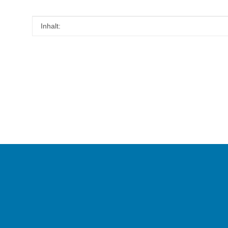
Produkteigenschaft
Wert
Inhalt: