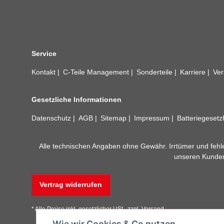
Service
Kontakt
C-Teile Management
Sonderteile
Karriere
Ver
Gesetzliche Informationen
Datenschutz
AGB
Sitemap
Impressum
Batteriegeset
Alle technischen Angaben ohne Gewähr. Irrtümer und fehle
unseren Kundens
Vertrag widerrufen
* Alle Preise inkl. gesetzlicher USt., zzgl.
Versand
Wie wir Cookies & Co nutzen