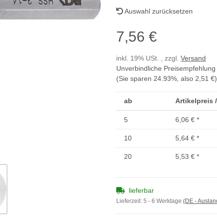
Auswahl zurücksetzen
7,56 €
inkl. 19% USt. , zzgl.
Versand
Unverbindliche Preisempfehlung 
(Sie sparen
24.93%
, also
2,51 €
)
ab
Artikelpreis 
5
6,06 €
*
10
5,64 €
*
20
5,53 €
*
lieferbar
Lieferzeit:
5 - 6 Werktage
(DE - Ausla