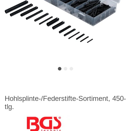
Hohlsplinte-/Federstifte-Sortiment, 450-
tlg.