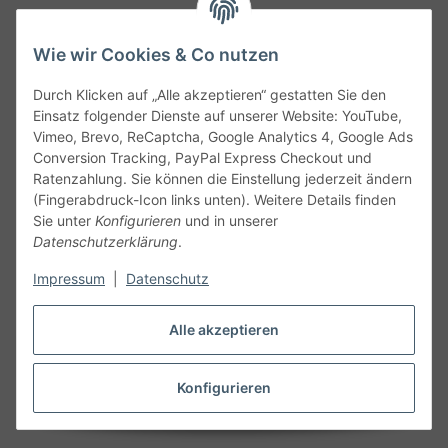
Wie wir Cookies & Co nutzen
Durch Klicken auf „Alle akzeptieren“ gestatten Sie den
Service
Einsatz folgender Dienste auf unserer Website: YouTube,
Vimeo, Brevo, ReCaptcha, Google Analytics 4, Google Ads
Conversion Tracking, PayPal Express Checkout und
Gesetzliche Informationen
Ratenzahlung. Sie können die Einstellung jederzeit ändern
(Fingerabdruck-Icon links unten). Weitere Details finden
Alle technischen Angaben ohne Gewähr. Irrtümer und fehlerhafte
Sie unter
Konfigurieren
und in unserer
Angaben vorbehalten. Wenn Sie Datenblätter oder spezielle
Datenschutzerklärung
.
technische Eigenschaften benötigen, wenden Sie sich bitte an
Impressum
|
Datenschutz
unseren Kundenservice. Abbildungen der Artikel können
beispielhaft sein und vom Produkt abweichen.
Alle akzeptieren
Vertrag widerrufen
Konfigurieren
* Alle Preise inkl. gesetzlicher USt., zzgl.
Versand