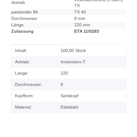
Antrieb
TX
passender Bit
TX 40
Durchmesser
8 mm
Länge
220 mm
Zulassung
ETA 11/0283
Produkteigenschaft
Wert
Inhalt:
100,00 Stück
Antrieb:
Innenstern-T
Länge:
220
Durchmesser:
8
Kopfform:
Senkkopf
Material:
Edelstahl