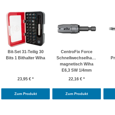
Bit-Set 31-Teilig 30
CentroFix Force
Bits 1 Bithalter Wiha
Schnellwechselhalter
Pr
magnetisch Wiha
E6,3 SW 1/4mm
23,95 €
*
22,16 €
*
Zum Produkt
Zum Produkt