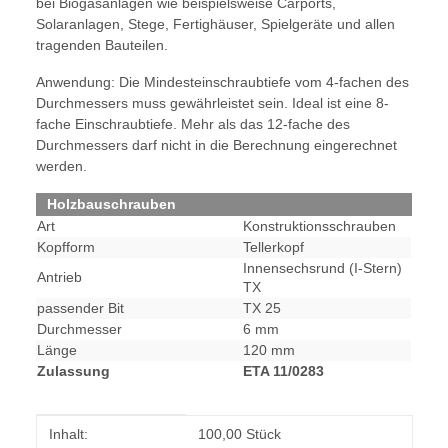
bei Biogasanlagen wie beispielsweise Carports,
Solaranlagen, Stege, Fertighäuser, Spielgeräte und allen
tragenden Bauteilen.
Anwendung: Die Mindesteinschraubtiefe vom 4-fachen des
Durchmessers muss gewährleistet sein. Ideal ist eine 8-
fache Einschraubtiefe. Mehr als das 12-fache des
Durchmessers darf nicht in die Berechnung eingerechnet
werden.
Holzbauschrauben
Art
Konstruktionsschrauben
Kopfform
Tellerkopf
Innensechsrund (I-Stern)
Antrieb
TX
passender Bit
TX 25
Durchmesser
6 mm
Länge
120 mm
Zulassung
ETA 11/0283
Produkteigenschaft
Wert
Inhalt:
100,00 Stück