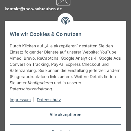
kontakt@theo-schrauben.de
Wie wir Cookies & Co nutzen
Durch Klicken auf „Alle akzeptieren“ gestatten Sie den
Service
Einsatz folgender Dienste auf unserer Website: YouTube,
Vimeo, Brevo, ReCaptcha, Google Analytics 4, Google Ads
Conversion Tracking, PayPal Express Checkout und
Gesetzliche Informationen
Ratenzahlung. Sie können die Einstellung jederzeit ändern
(Fingerabdruck-Icon links unten). Weitere Details finden
Alle technischen Angaben ohne Gewähr. Irrtümer und fehlerhafte
Sie unter
Konfigurieren
und in unserer
Angaben vorbehalten. Wenn Sie Datenblätter oder spezielle
Datenschutzerklärung
.
technische Eigenschaften benötigen, wenden Sie sich bitte an
Impressum
|
Datenschutz
unseren Kundenservice. Abbildungen der Artikel können
beispielhaft sein und vom Produkt abweichen.
Alle akzeptieren
Vertrag widerrufen