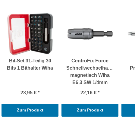
Bit-Set 31-Teilig 30
CentroFix Force
Bits 1 Bithalter Wiha
Schnellwechselhalter
Pr
magnetisch Wiha
E6,3 SW 1/4mm
23,95 €
*
22,16 €
*
Zum Produkt
Zum Produkt