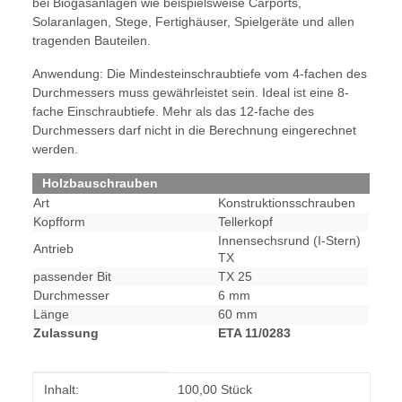
bei Biogasanlagen wie beispielsweise Carports,
Solaranlagen, Stege, Fertighäuser, Spielgeräte und allen
tragenden Bauteilen.
Anwendung: Die Mindesteinschraubtiefe vom 4-fachen des
Durchmessers muss gewährleistet sein. Ideal ist eine 8-
fache Einschraubtiefe. Mehr als das 12-fache des
Durchmessers darf nicht in die Berechnung eingerechnet
werden.
Holzbauschrauben
Art
Konstruktionsschrauben
Kopfform
Tellerkopf
Innensechsrund (I-Stern)
Antrieb
TX
passender Bit
TX 25
Durchmesser
6 mm
Länge
60 mm
Zulassung
ETA 11/0283
Produkteigenschaft
Wert
Inhalt:
100,00 Stück