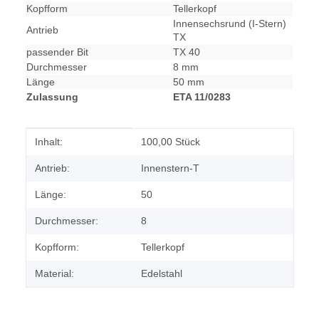
Kopfform
Tellerkopf
Innensechsrund (I-Stern)
Antrieb
TX
passender Bit
TX 40
Durchmesser
8 mm
Länge
50 mm
Zulassung
ETA 11/0283
Produkteigenschaft
Wert
Inhalt:
100,00 Stück
Antrieb:
Innenstern-T
Länge:
50
Durchmesser:
8
Kopfform:
Tellerkopf
Material:
Edelstahl