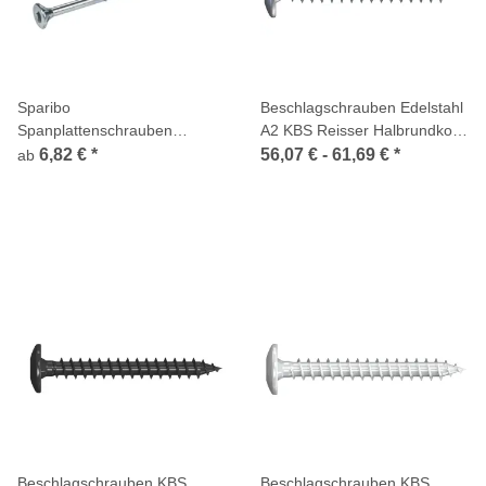
Sparibo
Beschlagschrauben Edelstahl
Spanplattenschrauben
A2 KBS Reisser Halbrundkopf
Bohrspitze Senkkopf TX
TX Vollgewinde
6,82 €
*
56,07 € -
61,69 €
*
ab
Teilgewinde verzinkt
Beschlagschrauben KBS
Beschlagschrauben KBS