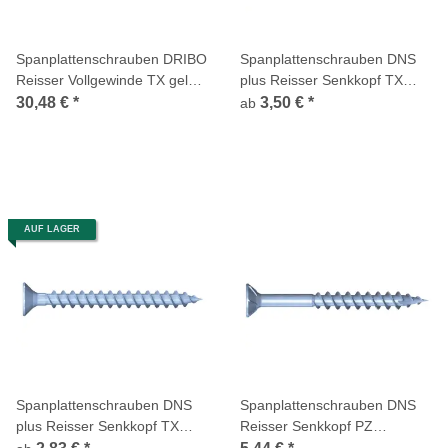
Spanplattenschrauben DRIBO
Spanplattenschrauben DNS
Reisser Vollgewinde TX gelb
plus Reisser Senkkopf TX
chromatiert
Teilgewinde verzinkt
30,48 €
*
3,50 €
*
ab
AUF LAGER
Spanplattenschrauben DNS
Spanplattenschrauben DNS
plus Reisser Senkkopf TX
Reisser Senkkopf PZ
Vollgewinde verzinkt
Teilgewinde verzinkt