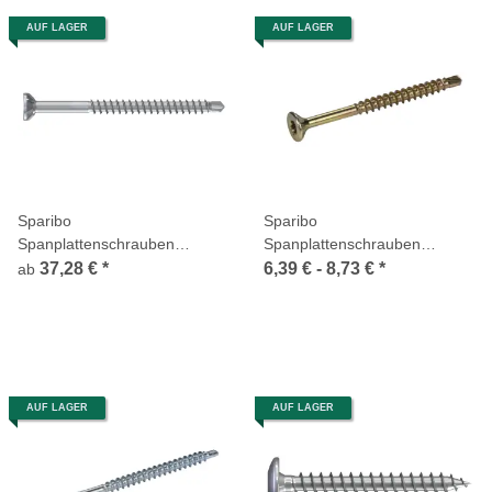
AUF LAGER
AUF LAGER
Sparibo
Sparibo
Spanplattenschrauben
Spanplattenschrauben
Edelstahl A2 Bohrspitze
Bohrspitze Senkkopf TX
37,28 €
*
6,39 € -
8,73 €
*
ab
Senkkopf TX Teilgewinde
Teilgewinde gelb chromatiert
AUF LAGER
AUF LAGER