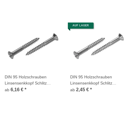
AUF LAGER
DIN 95 Holzschrauben
DIN 95 Holzschrauben
Linsensenkkopf Schlitz
Linsensenkkopf Schlitz
Edelstahl A4
Edelstahl A2
6,16 €
*
2,45 €
*
ab
ab