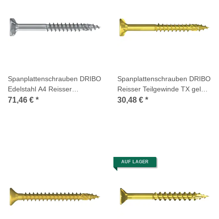
Spanplattenschrauben DRIBO
Spanplattenschrauben DRIBO
Edelstahl A4 Reisser
Reisser Teilgewinde TX gelb
Teilgewinde TX
chromatiert
71,46 €
*
30,48 €
*
AUF LAGER