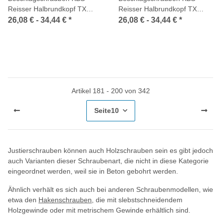
Reisser Halbrundkopf TX
Reisser Halbrundkopf TX
Vollgewinde Ruspert schwarz
Vollgewinde Ruspert silber
26,08 € -
34,44 €
*
26,08 € -
34,44 €
*
Artikel 181 - 200 von 342
Seite
10
Justierschrauben können auch Holzschrauben sein es gibt jedoch
auch Varianten dieser Schraubenart, die nicht in diese Kategorie
eingeordnet werden, weil sie in Beton gebohrt werden.
Ähnlich verhält es sich auch bei anderen Schraubenmodellen, wie
etwa den
Hakenschrauben
, die mit slebstschneidendem
Holzgewinde oder mit metrischem Gewinde erhältlich sind.