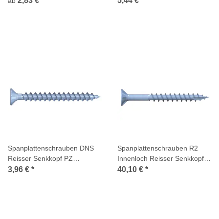
2,83 €
*
5,44 €
*
ab
Spanplattenschrauben DNS
Spanplattenschrauben R2
Reisser Senkkopf PZ
Innenloch Reisser Senkkopf
Vollgewinde verzinkt
PZ Teilgewinde verzinkt
3,96 €
*
40,10 €
*