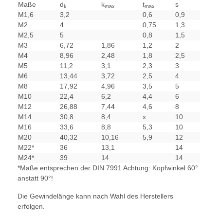
Maße
d
k
t
s
k
max
max
M1,6
3,2
0,6
0,9
M2
4
0,75
1,3
M2,5
5
0,8
1,5
M3
6,72
1,86
1,2
2
M4
8,96
2,48
1,8
2,5
M5
11,2
3,1
2,3
3
M6
13,44
3,72
2,5
4
M8
17,92
4,96
3,5
5
M10
22,4
6,2
4,4
6
M12
26,88
7,44
4,6
8
M14
30,8
8,4
x
10
M16
33,6
8,8
5,3
10
M20
40,32
10,16
5,9
12
M22*
36
13,1
14
M24*
39
14
14
*Maße entsprechen der DIN 7991 Achtung: Kopfwinkel 60°
anstatt 90°!
Die Gewindelänge kann nach Wahl des Herstellers
erfolgen.