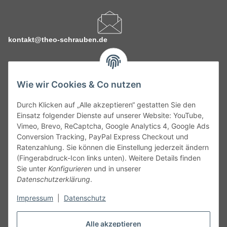
kontakt@theo-schrauben.de
Wie wir Cookies & Co nutzen
Durch Klicken auf „Alle akzeptieren“ gestatten Sie den
Service
Einsatz folgender Dienste auf unserer Website: YouTube,
Vimeo, Brevo, ReCaptcha, Google Analytics 4, Google Ads
Conversion Tracking, PayPal Express Checkout und
Gesetzliche Informationen
Ratenzahlung. Sie können die Einstellung jederzeit ändern
(Fingerabdruck-Icon links unten). Weitere Details finden
Alle technischen Angaben ohne Gewähr. Irrtümer und fehlerhafte
Sie unter
Konfigurieren
und in unserer
Angaben vorbehalten. Wenn Sie Datenblätter oder spezielle
Datenschutzerklärung
.
technische Eigenschaften benötigen, wenden Sie sich bitte an
Impressum
|
Datenschutz
unseren Kundenservice. Abbildungen der Artikel können
beispielhaft sein und vom Produkt abweichen.
Alle akzeptieren