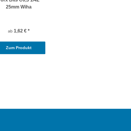
25mm Wiha
1,62 €
*
ab
Zum Produkt