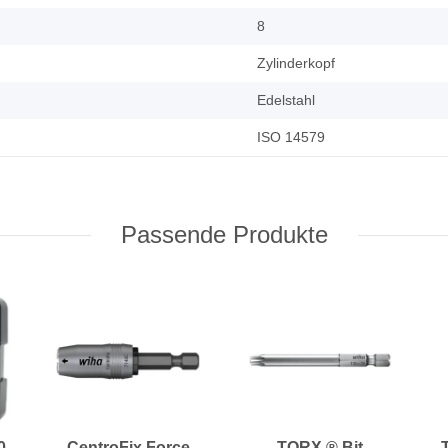
8
Zylinderkopf
Edelstahl
ISO 14579
Passende Produkte
0
CentroFix Force
TORX ® Bit