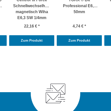
Schnellwechselhalter
Professional E6,3
magnetisch Wiha
50mm
E6,3 SW 1/4mm
22,16 €
*
4,74 €
*
Zum Produkt
Zum Produkt