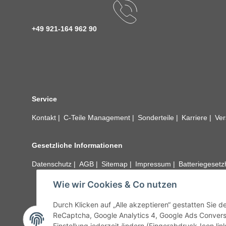
+49 921-164 962 90
Service
Kontakt
C-Teile Management
Sonderteile
Karriere
Ver
Gesetzliche Informationen
Datenschutz
AGB
Sitemap
Impressum
Batteriegeset
Wie wir Cookies & Co nutzen
Alle technischen Angaben ohne Gewähr. Irrtümer und fehle
unseren Kundens
Durch Klicken auf „Alle akzeptieren“ gestatten Sie 
ReCaptcha, Google Analytics 4, Google Ads Convers
Einstellung jederzeit ändern (Fingerabdruck-Icon link