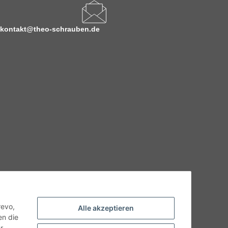
kontakt@theo-schrauben.de
hnische Eigenschaften benötigen, wenden Sie sich bitte an
odukt abweichen.
revo,
Alle akzeptieren
en die
r