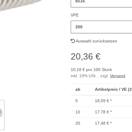
8x16
VPE
200
Auswahl zurücksetzen
20,36 €
10,18 € pro 100 Stück
inkl. 19% USt. , zzgl.
Versand
ab
Artikelpreis / VE (
5
18,09 €
*
10
17,78 €
*
20
17,48 €
*