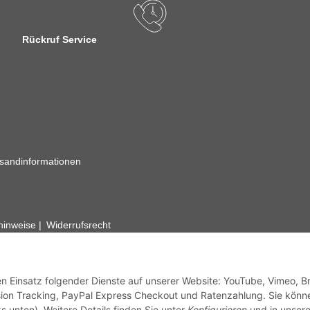
Rückruf Service
sandinformationen
zhinweise
Widerrufsrecht
rhafte Angaben vorbehalten. Wenn Sie Datenblätter oder spezielle tec
ervice. Abbildungen der Artikel können beispielhaft sein und vom Pr
den Einsatz folgender Dienste auf unserer Website: YouTube, Vimeo, B
ion Tracking, PayPal Express Checkout und Ratenzahlung. Sie könn
s unten). Weitere Details finden Sie unter
Konfigurieren
und in unsere