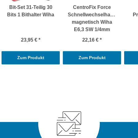
Bit-Set 31-Teilig 30
CentroFix Force
Bits 1 Bithalter Wiha
Schnellwechselhalter
Pr
magnetisch Wiha
E6,3 SW 1/4mm
23,95 €
*
22,16 €
*
Zum Produkt
Zum Produkt